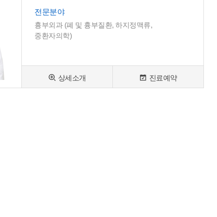
전문분야
흉부외과 (폐 및 흉부질환, 하지정맥류,
중환자의학)
상세소개
진료예약