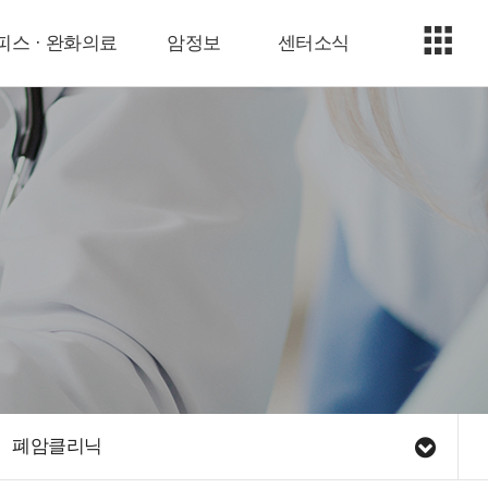
피스 · 완화의료
암정보
센터소식
폐암클리닉