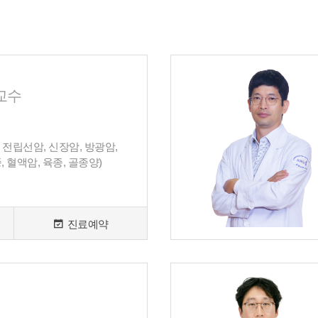
교수
 전립선암, 신장암, 방광암,
, 혈액암, 육종, 골종양)
진료예약