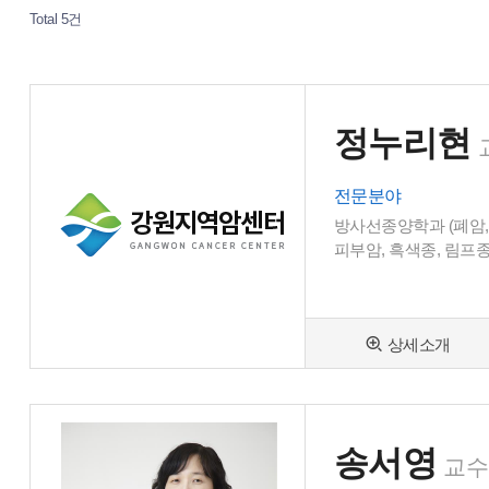
Total 5건
정누리현
전문분야
방사선종양학과 (폐암,
피부암, 흑색종, 림프종
상세소개
송서영
교수