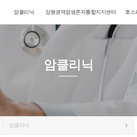
암클리닉
강원권역암생존자통합지지센터
호스
암클리닉
암클리닉