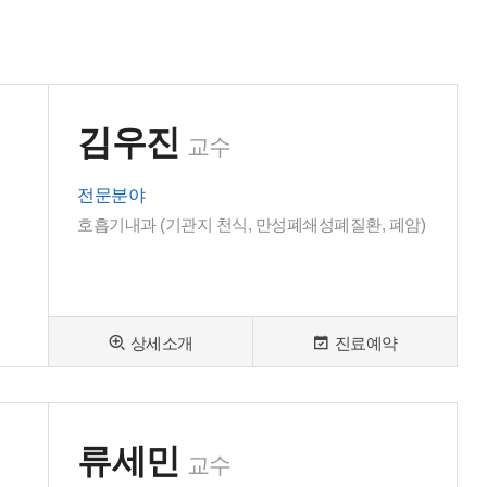
김우진
교수
전문분야
호흡기내과 (기관지 천식, 만성폐쇄성폐질환, 폐암)
상세소개
진료예약
류세민
교수