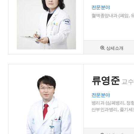
전문분야
혈액종양내과 (폐암, 
상세소개
류영준
교수
전문분야
병리과 (심폐병리, 정
산부인과병리, 줄기세포