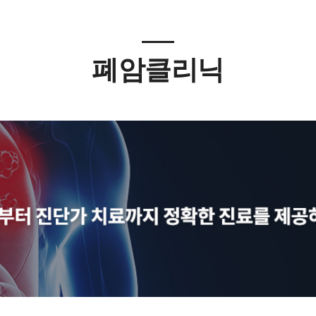
폐암클리닉